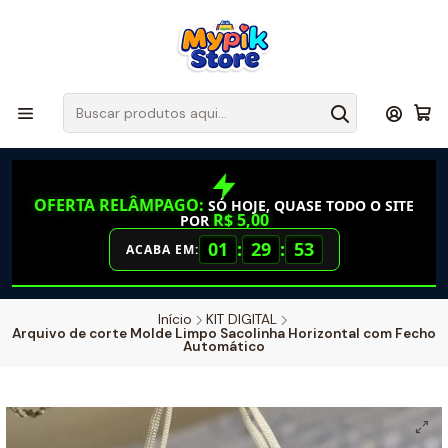
OFERTA RELÂMPAGO:
SÓ HOJE, QUASE TODO O SITE
R$ 5,00
POR
01
:
29
:
52
ACABA EM:
Início
KIT DIGITAL
Arquivo de corte Molde Limpo Sacolinha Horizontal com Fecho
Automático