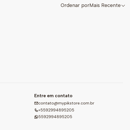
Ordenar por
Mais Recente
Entre em contato
contato@mypikstore.com.br
+5592994895205
5592994895205