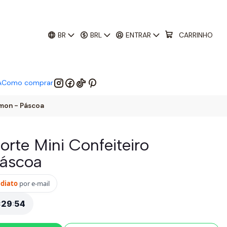
01
:
29
:
52
 EM:
BR
BRL
ENTRAR
CARRINHO
A
Como comprar
émon - Páscoa
orte Mini Confeiteiro
áscoa
ediato
por e-mail
:
29
:
52