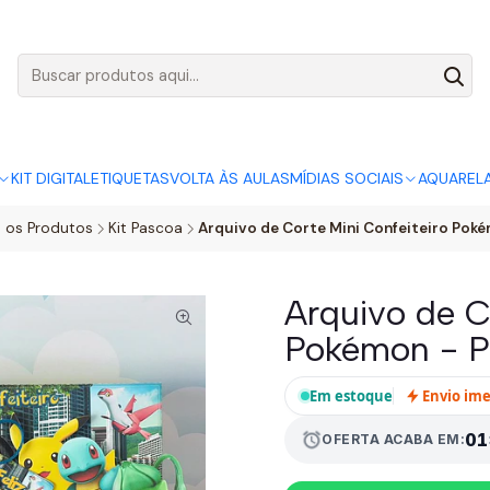
AGO:
R$ 5,00
SÓ HOJE, QUASE TODO O SITE POR
ACABA
KIT DIGITAL
ETIQUETAS
VOLTA ÀS AULAS
MÍDIAS SOCIAIS
AQUAREL
 os Produtos
Kit Pascoa
Arquivo de Corte Mini Confeiteiro Pok
Arquivo de C
Pokémon - P
Em estoque
Envio im
alarm
01
OFERTA ACABA EM: