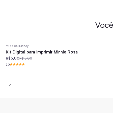
Você
MOD-50
|
Disney
-67%
off
Kit Digital para imprimir Minnie Rosa
R$5,00
R$15,00
5.0