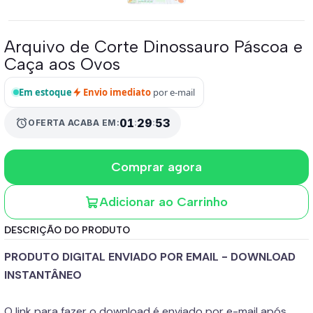
Arquivo de Corte Dinossauro Páscoa e
Caça aos Ovos
Em estoque
Envio imediato
por e-mail
alarm
01
:
29
:
53
OFERTA ACABA EM:
Comprar agora
Adicionar ao Carrinho
DESCRIÇÃO DO PRODUTO
PRODUTO DIGITAL ENVIADO POR EMAIL - DOWNLOAD
INSTANTÂNEO
O link para fazer o download é enviado por e-mail após