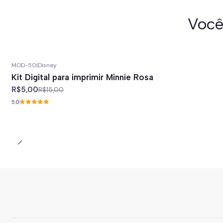
Você
MOD-50
|
Disney
-67%
off
Kit Digital para imprimir Minnie Rosa
R$5,00
R$15,00
5.0