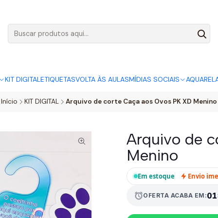
AGO:
R$ 5,00
SÓ HOJE, QUASE TODO O SITE POR
ACABA
KIT DIGITAL
ETIQUETAS
VOLTA ÀS AULAS
MÍDIAS SOCIAIS
AQUAREL
Início
KIT DIGITAL
Arquivo de corte Caça aos Ovos PK XD Menino
Arquivo de 
Menino
Em estoque
Envio im
alarm
01
OFERTA ACABA EM: