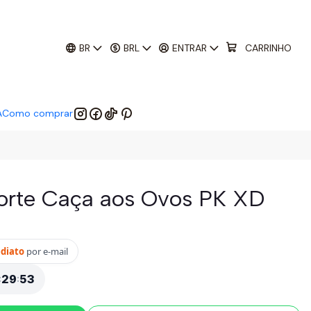
01
:
29
:
52
 EM:
BR
BRL
ENTRAR
CARRINHO
A
Como comprar
corte Caça aos Ovos PK XD
ediato
por e-mail
:
29
:
52