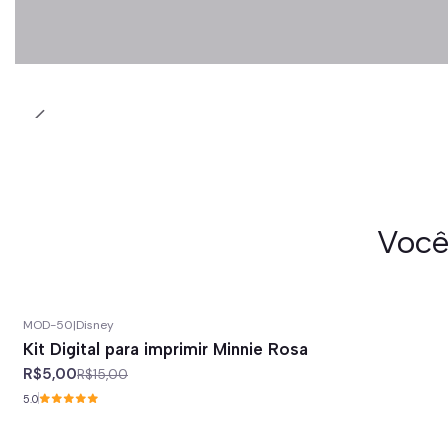
Você
MOD-50
|
Disney
-67%
off
Kit Digital para imprimir Minnie Rosa
R$5,00
R$15,00
5.0