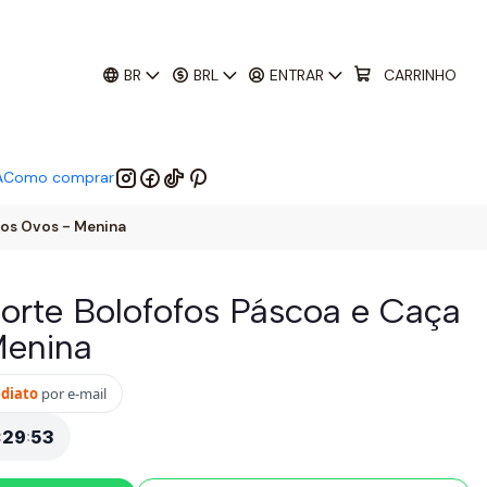
01
:
29
:
51
 EM:
BR
BRL
ENTRAR
CARRINHO
A
Como comprar
aos Ovos - Menina
orte Bolofofos Páscoa e Caça
Menina
ediato
por e-mail
:
29
:
51