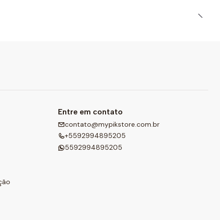
Entre em contato
contato@mypikstore.com.br
+5592994895205
5592994895205
ção