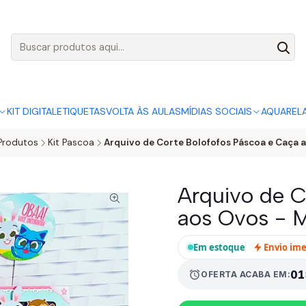
AGO:
R$ 5,00
SÓ HOJE, QUASE TODO O SITE POR
ACABA
KIT DIGITAL
ETIQUETAS
VOLTA ÀS AULAS
MÍDIAS SOCIAIS
AQUAREL
Produtos
Kit Pascoa
Arquivo de Corte Bolofofos Páscoa e Caça 
Arquivo de C
aos Ovos - 
Em estoque
Envio im
alarm
01
OFERTA ACABA EM: