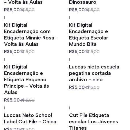
- Volta às Aulas
Dinossauro
R$5,00
R$5,00
R$15,00
R$15,00
|
|
-67%
off
-67%
off
Kit Digital
Kit Digital
Encadernação com
Encadernação e
Etiqueta Minnie Rosa -
Etiqueta Escolar
Volta âs Aulas
Mundo Bita
R$5,00
R$5,00
R$15,00
R$15,00
|
|
-67%
off
-67%
off
Kit Digital
Luccas nieto escuela
Encadernação e
pegatina cortada
Etiqueta Pequeno
archivo - niño
Príncipe - Volta às
R$5,00
R$15,00
Aulas
R$5,00
R$15,00
|
|
-67%
off
-67%
off
Luccas Neto School
Cut File Etiqueta
Label Cut File - Chica
escolar Los Jóvenes
Titanes
R$5,00
R$15,00