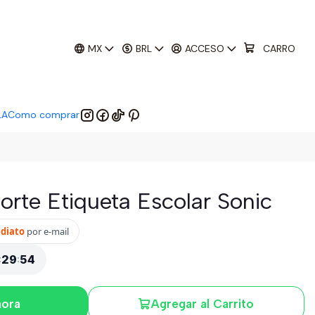
01
:
29
:
52
 EM:
MX
BRL
ACCESO
CARRO
LA
Como comprar
orte Etiqueta Escolar Sonic
ediato
por e-mail
:
29
:
52
hora
Agregar al Carrito