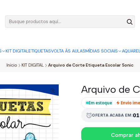
AGO:
R$ 5,00
SÓ HOJE, QUASE TODO O SITE POR
ACABA
S
KIT DIGITAL
ETIQUETAS
VOLTA ÀS AULAS
MÍDIAS SOCIAIS
AQUARE
Inicio
KIT DIGITAL
Arquivo de Corte Etiqueta Escolar Sonic
Arquivo de C
Em estoque
Envio im
01
alarm
OFERTA ACABA EM:
Comprar a