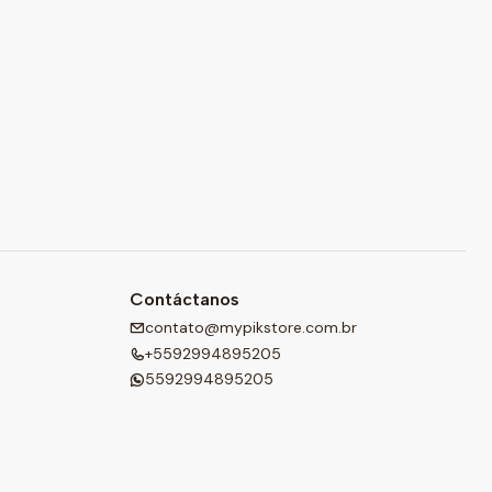
Contáctanos
contato@mypikstore.com.br
+5592994895205
5592994895205