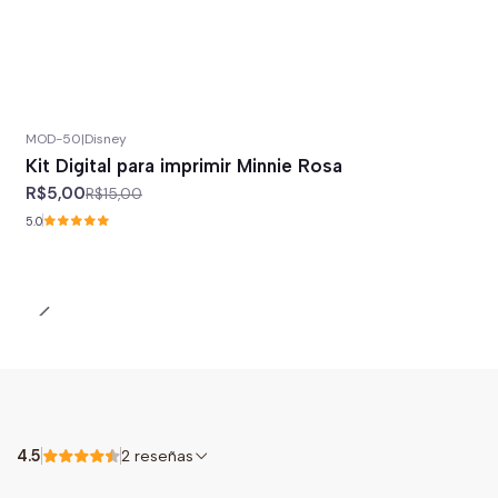
MOD-50
|
Disney
-67%
off
Kit Digital para imprimir Minnie Rosa
R$5,00
R$15,00
5.0
4.5
2 reseñas