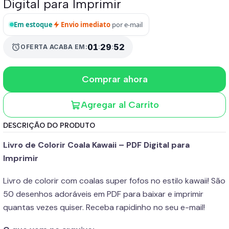
Digital para Imprimir
Em estoque
Envio imediato
por e-mail
01
:
29
:
52
alarm
OFERTA ACABA EM:
Comprar ahora
Agregar al Carrito
DESCRIÇÃO DO PRODUTO
Livro de Colorir Coala Kawaii – PDF Digital para
Imprimir
Livro de colorir com coalas super fofos no estilo kawaii! São
50 desenhos adoráveis em PDF para baixar e imprimir
quantas vezes quiser. Receba rapidinho no seu e-mail!