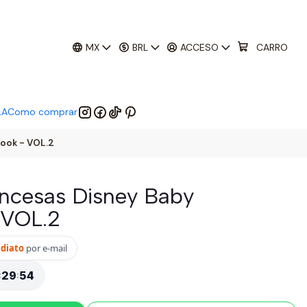
01
:
29
:
52
 EM:
MX
BRL
ACCESO
CARRO
LA
Como comprar
book - VOL.2
rincesas Disney Baby
 VOL.2
ediato
por e-mail
:
29
:
51