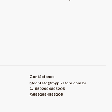
Contáctanos
contato@mypikstore.com.br
+5592994895205
5592994895205