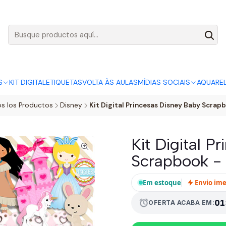
AGO:
R$ 5,00
SÓ HOJE, QUASE TODO O SITE POR
ACABA
S
KIT DIGITAL
ETIQUETAS
VOLTA ÀS AULAS
MÍDIAS SOCIAIS
AQUARE
s los Productos
Disney
Kit Digital Princesas Disney Baby Scrap
Kit Digital P
Scrapbook -
Em estoque
Envio im
01
alarm
OFERTA ACABA EM: