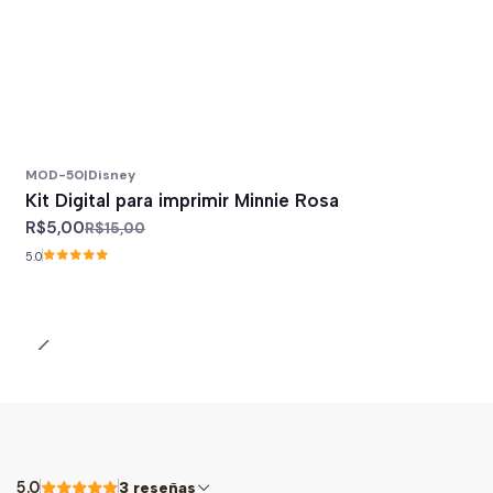
MOD-50
|
Disney
-67%
off
Kit Digital para imprimir Minnie Rosa
R$5,00
R$15,00
5.0
5.0
3 reseñas