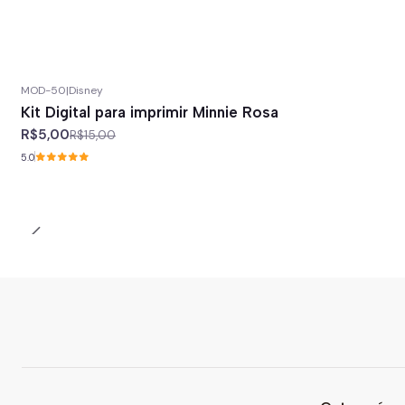
MOD-50
|
Disney
-67%
off
Kit Digital para imprimir Minnie Rosa
R$5,00
R$15,00
5.0