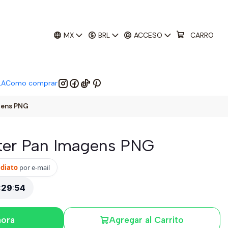
01
:
29
:
52
 EM:
MX
BRL
ACCESO
CARRO
LA
Como comprar
agens PNG
Peter Pan Imagens PNG
ediato
por e-mail
:
29
:
53
hora
Agregar al Carrito