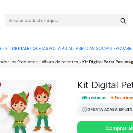
AGO:
R$ 5,00
SÓ HOJE, QUASE TODO O SITE POR
ACABA
S
KIT DIGITAL
ETIQUETAS
VOLTA ÀS AULAS
MÍDIAS SOCIAIS
AQUARE
odos los Productos
álbum de recortes
Kit Digital Peter Pan Im
Kit Digital 
Em estoque
Envio im
01
alarm
OFERTA ACABA EM:
Comprar a