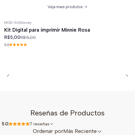
Veja mais produtos
MOD-50
|
Disney
-67%
off
Kit Digital para imprimir Minnie Rosa
R$5,00
R$15,00
5.0
Reseñas de Productos
5.0
7 reseñas
Ordenar por
Más Reciente