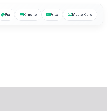
Pix
Crédito
Visa
MasterCard
e