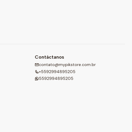
Contáctanos
contato@mypikstore.com.br
+5592994895205
5592994895205