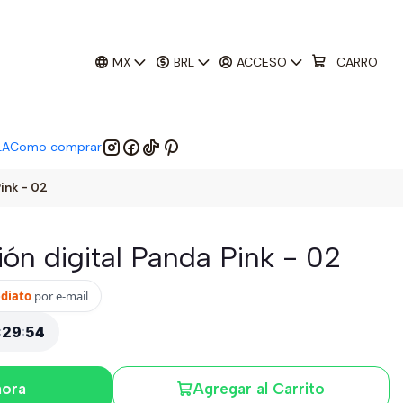
01
:
29
:
52
 EM:
MX
BRL
ACCESO
CARRO
LA
Como comprar
Pink - 02
ión digital Panda Pink - 02
ediato
por e-mail
:
29
:
52
hora
Agregar al Carrito