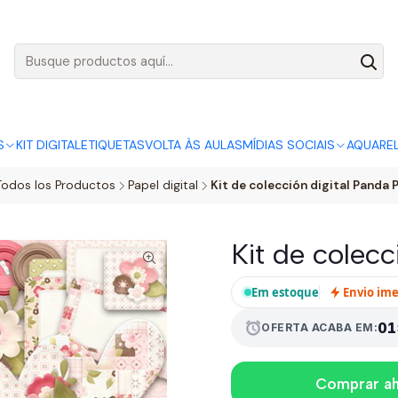
AGO:
R$ 5,00
SÓ HOJE, QUASE TODO O SITE POR
ACABA
S
KIT DIGITAL
ETIQUETAS
VOLTA ÀS AULAS
MÍDIAS SOCIAIS
AQUARE
Todos los Productos
Papel digital
Kit de colección digital Panda 
Kit de colecc
Em estoque
Envio im
01
alarm
OFERTA ACABA EM:
Comprar a