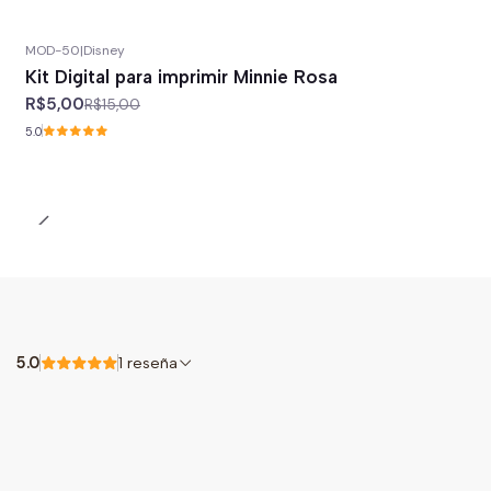
MOD-50
|
Disney
-67%
off
Kit Digital para imprimir Minnie Rosa
R$5,00
R$15,00
5.0
5.0
1 reseña