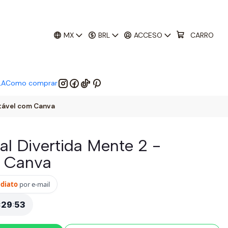
01
:
29
:
52
 EM:
MX
BRL
ACCESO
CARRO
LA
Como comprar
itável com Canva
al Divertida Mente 2 -
m Canva
ediato
por e-mail
:
29
:
51