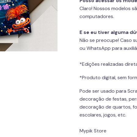
Posso acessar os model
Claro! Nossos modelos sã
computadores.
E se eu tiver alguma d
Não se preocupe! Caso sur
ou WhatsApp para auxiliá
*Edições realizadas dire
*Produto digital, sem form
Pode ser usado para Scra
decoração de festas, pers
decoração de quartos, fo
escolares, jogos, etc.
Mypik Store