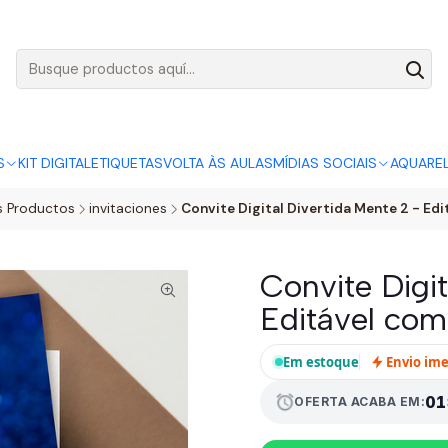
AGO:
R$ 5,00
SÓ HOJE, QUASE TODO O SITE POR
ACABA
S
KIT DIGITAL
ETIQUETAS
VOLTA ÀS AULAS
MÍDIAS SOCIAIS
AQUARE
s Productos
invitaciones
Convite Digital Divertida Mente 2 - Ed
Convite Digit
Editável co
Em estoque
Envio im
alarm
01
OFERTA ACABA EM: