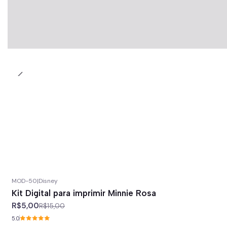
MOD-50
|
Disney
-67%
off
Kit Digital para imprimir Minnie Rosa
R$5,00
R$15,00
5.0