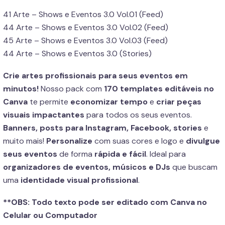
41 Arte – Shows e Eventos 3.0 Vol.01 (Feed)
44 Arte – Shows e Eventos 3.0 Vol.02 (Feed)
45 Arte – Shows e Eventos 3.0 Vol.03 (Feed)
44 Arte – Shows e Eventos 3.0 (Stories)
Crie artes profissionais para seus eventos em
minutos!
Nosso pack com
170 templates editáveis no
Canva
te permite
economizar tempo
e
criar peças
visuais impactantes
para todos os seus eventos.
Banners, posts para Instagram, Facebook, stories
e
muito mais!
Personalize
com suas cores e logo e
divulgue
seus eventos
de forma
rápida e fácil
. Ideal para
organizadores de eventos, músicos e DJs
que buscam
uma
identidade visual profissional
.
**OBS:
Todo texto pode ser editado com Canva no
Celular ou Computador