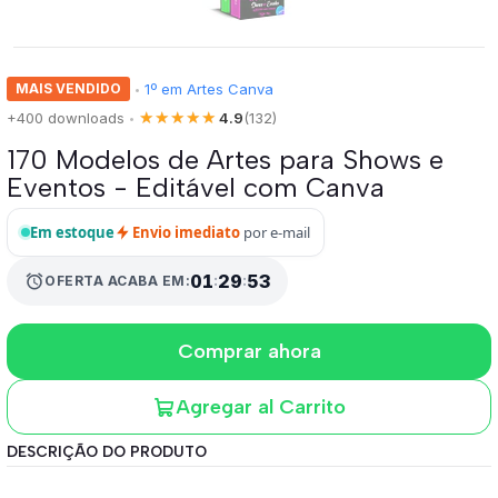
MAIS VENDIDO
1º em Artes Canva
•
★★★★★
+400 downloads
4.9
(132)
•
170 Modelos de Artes para Shows e
Eventos - Editável com Canva
Em estoque
Envio imediato
por e-mail
alarm
01
:
29
:
53
OFERTA ACABA EM:
Comprar ahora
Agregar al Carrito
DESCRIÇÃO DO PRODUTO