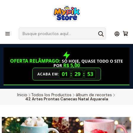
OFERTA RELÂMPAGO:
SÓ HOJE, QUASE TODO O SITE
R$ 5,00
POR
01
:
29
:
52
ACABA EM:
Inicio
Todos los Productos
álbum de recortes
42 Artes Prontas Canecas Natal Aquarela