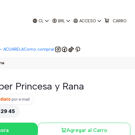
01
:
29
:
45
 EM:
CL
BRL
ACCESO
CARRO
ACUARELA
Como comprar
ana
uper Princesa y Rana
ediato
por e-mail
:
29
:
45
hora
Agregar al Carro