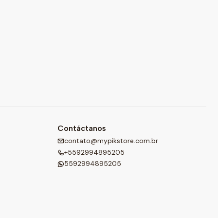
Contáctanos
contato@mypikstore.com.br
+5592994895205
5592994895205