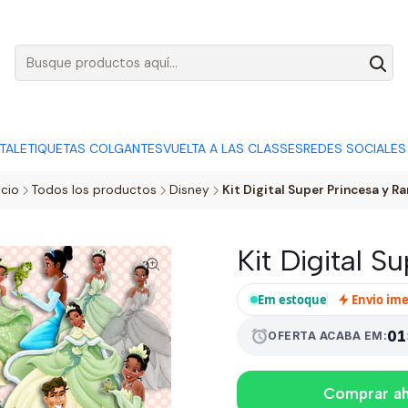
AGO:
R$ 5,00
SÓ HOJE, QUASE TODO O SITE POR
ACABA
ITAL
ETIQUETAS COLGANTES
VUELTA A LAS CLASSES
REDES SOCIALES
icio
Todos los productos
Disney
Kit Digital Super Princesa y R
Kit Digital S
Em estoque
Envio im
01
alarm
OFERTA ACABA EM:
Comprar a