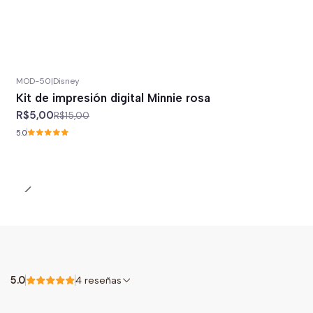
MOD-50
|
Disney
-67%
off
Kit de impresión digital Minnie rosa
R$5,00
R$15,00
5.0
5.0
4 reseñas