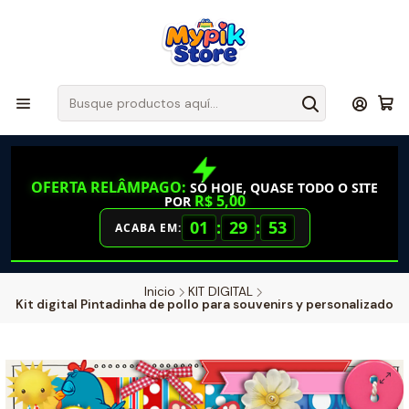
OFERTA RELÂMPAGO:
SÓ HOJE, QUASE TODO O SITE
R$ 5,00
POR
01
:
29
:
52
ACABA EM:
Inicio
KIT DIGITAL
Kit digital Pintadinha de pollo para souvenirs y personalizado