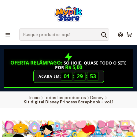
OFERTA RELÂMPAGO:
SÓ HOJE, QUASE TODO O SITE
R$ 5,00
POR
01
:
29
:
52
ACABA EM:
Inicio
Todos los productos
Disney
Kit digital Disney Princess Scrapbook - vol.1