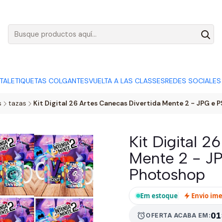
AGO:
R$ 5,00
SÓ HOJE, QUASE TODO O SITE POR
ACABA
ITAL
ETIQUETAS COLGANTES
VUELTA A LAS CLASSES
REDES SOCIALES
s
tazas
Kit Digital 26 Artes Canecas Divertida Mente 2 - JPG e
Kit Digital 2
Mente 2 - J
Photoshop
Em estoque
Envio im
alarm
01
OFERTA ACABA EM: