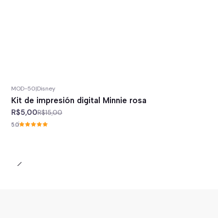
MOD-50
|
Disney
-67%
off
Kit de impresión digital Minnie rosa
R$5,00
R$15,00
5.0