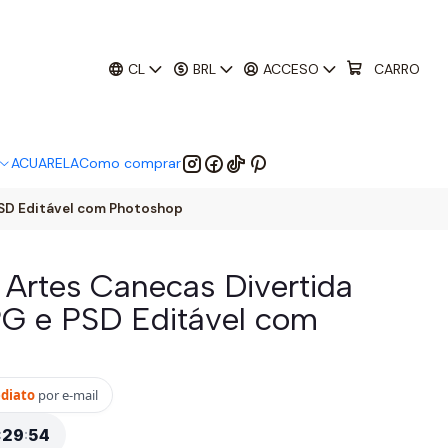
01
:
29
:
52
 EM:
CL
BRL
ACCESO
CARRO
ACUARELA
Como comprar
 PSD Editável com Photoshop
6 Artes Canecas Divertida
PG e PSD Editável com
ediato
por e-mail
:
29
:
53