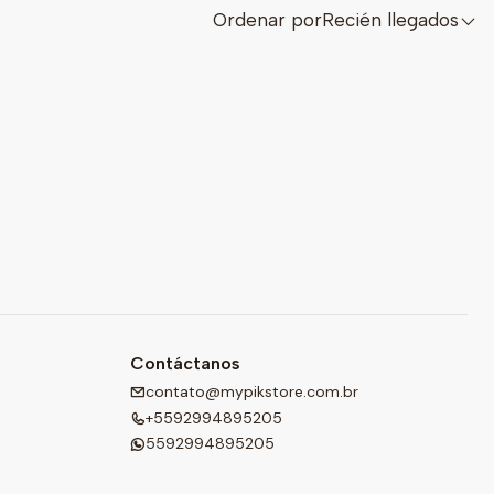
Ordenar por
Recién llegados
Contáctanos
contato@mypikstore.com.br
+5592994895205
5592994895205