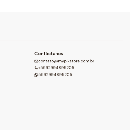
Contáctanos
contato@mypikstore.com.br
+5592994895205
5592994895205