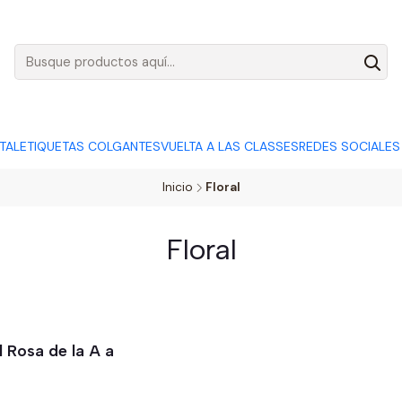
AGO:
R$ 5,00
SÓ HOJE, QUASE TODO O SITE POR
ACABA
ITAL
ETIQUETAS COLGANTES
VUELTA A LAS CLASSES
REDES SOCIALES
Inicio
Floral
Floral
al Rosa de la A a