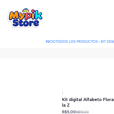
OFERTA RELÂMP
INICIO
TODOS LOS PRODUCTOS
KIT DIG
|
-67%
off
Kit digital Alfabeto Flor
la Z
R$5,00
R$15,00