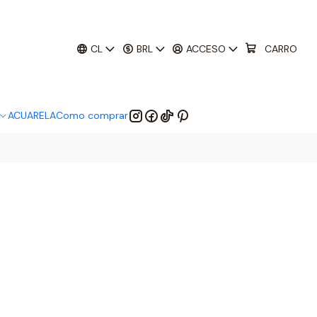
01
:
29
:
53
 EM:
CL
BRL
ACCESO
CARRO
ACUARELA
Como comprar