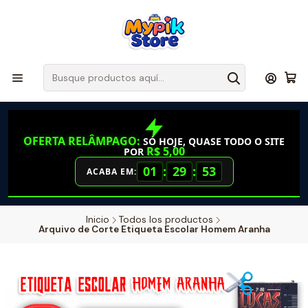
OFERTA RELÂMPAGO:
SÓ HOJE, QUASE TODO O SITE
R$ 5,00
POR
01
:
29
:
52
ACABA EM:
Inicio
Todos los productos
Arquivo de Corte Etiqueta Escolar Homem Aranha